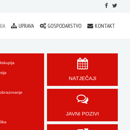
IJA
UPRAVA
GOSPODARSTVO
KONTAKT
iskupija
sija
NATJEČAJI
 obrazovanje
JAVNI POZIVI
lika