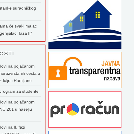
stanke suradničkog
nama će svaki malac
enijalac, faza II"
OSTI
dovi na pojačanom
nerazvrstanih cesta u
zdolje i Ramljane
 program za studente
dovi na pojačanom
NC 201 u naselju
ovi na II. fazi