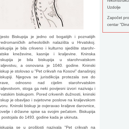
rekonstrukc
Uzdolje
Započet pro
centar "Din
jesto Biskupija je jedno od bogatijih i poznatijih
redromaničkih arheoloških nalazišta u Hrvatskoj.
iskupija je bila crkveno i kulturno sjedište starohr­
atske kneževine, kasnije i kraljevine. Kninska
iskupija je bila biskupija u starohrvatskom
raljevstvu, a osnovana je 1040. godine. Kninski
iskup je stolovao u "Pet crikvah na Kosovi" današnjoj
iskupiji. Njegova se jurisdikcija protezala sve do
rave, odnosno nad cijelim starohrvatskim
raljevstvom, stoga ga neki povijesni izvori nazivaju i
rvatskim biskupom. Pored crkvenih dužnosti, kninski
iskup je obavljao i svjetovne poslove na kraljevskom
voru. Kninski biskup je ovjeravao kraljeve darovnice,
ovelje i državne spise sa svojim pečatom. Biskupija
e postojala do 1493. godine kada je ukinuta.
iskupija se u prošlosti nazivala "Pet crikvah na