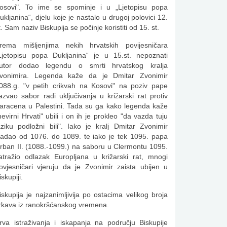
osovi". To ime se spominje i u „Ljetopisu popa
ukljanina“, djelu koje je nastalo u drugoj polovici 12.
t. Sam naziv Biskupija se počinje koristiti od 15. st.
rema mišljenjima nekih hrvatskih povijesničara
Ljetopisu popa Dukljanina“ je u 15.st. nepoznati
utor dodao legendu o smrti hrvatskog kralja
vonimira. Legenda kaže da je Dmitar Zvonimir
088.g. "v petih crikvah na Kosovi" na poziv pape
azvao sabor radi uključivanja u križarski rat protiv
aracena u Palestini. Tada su ga kako legenda kaže
nevirni Hrvati" ubili i on ih je prokleo "da vazda tuju
aziku podložni bili". Iako je kralj Dmitar Zvonimir
ladao od 1076. do 1089. te iako je tek 1095. papa
rban II. (1088.-1099.) na saboru u Clermontu 1095.
atražio odlazak Europljana u križarski rat, mnogi
ovjesničari vjeruju da je Zvonimir zaista ubijen u
iskupiji.
iskupija je najzanimljivija po ostacima velikog broja
rkava iz ranokršćanskog vremena.
rva istraživanja i iskapanja na području Biskupije