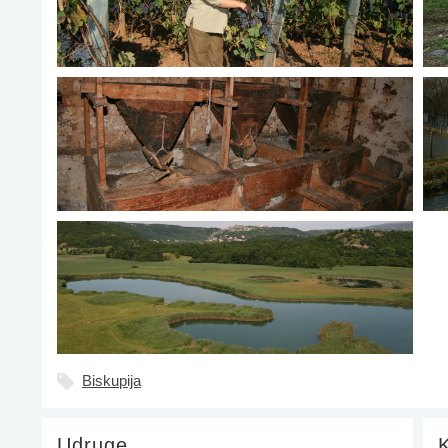
Biskupija
Udruge
K