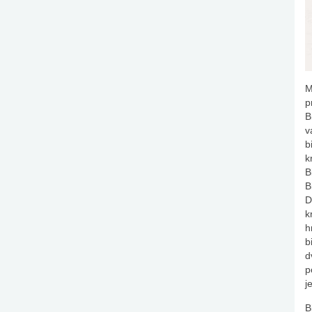
M
p
B
v
b
k
B
B
D
k
h
b
d
p
j
B