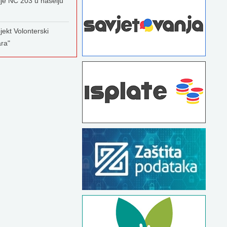
ije NC 203 u naselju
jekt Volonterski
ara"