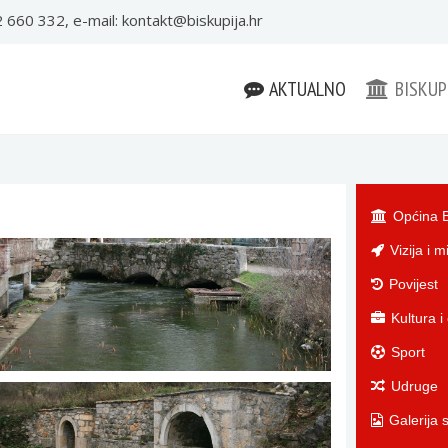
22 660 332, e-mail:
kontakt@biskupija.hr
AKTUALNO
BISKUP
Općina B
Vizija i mi
Povijest
Kultura i
Sport
Udruge
Galerija s