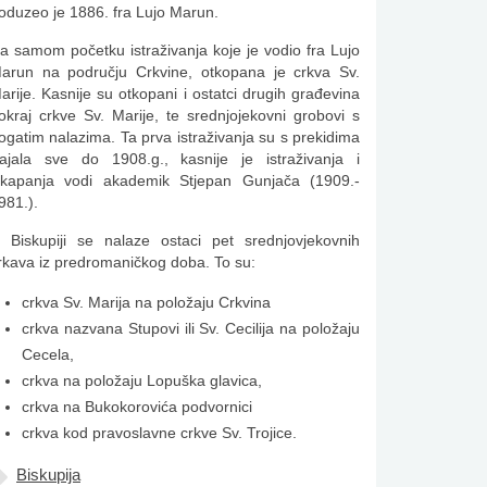
oduzeo je 1886. fra Lujo Marun.
a samom početku istraživanja koje je vodio fra Lujo
arun na području Crkvine, otkopana je crkva Sv.
arije. Kasnije su otkopani i ostatci drugih građevina
okraj crkve Sv. Marije, te srednjojekovni grobovi s
ogatim nalazima. Ta prva istraživanja su s prekidima
rajala sve do 1908.g., kasnije je istraživanja i
skapanja vodi akademik Stjepan Gunjača (1909.-
981.).
 Biskupiji se nalaze ostaci pet srednjovje­kovnih
rkava iz predromaničkog doba. To su:
crkva Sv. Marija na položaju Crkvina
crkva nazvana Stupovi ili Sv. Cecilija na položaju
Cecela,
crkva na položaju Lopuška glavica,
crkva na Bukokorovića podvornici
crkva kod pravoslavne crkve Sv. Trojice.
Biskupija