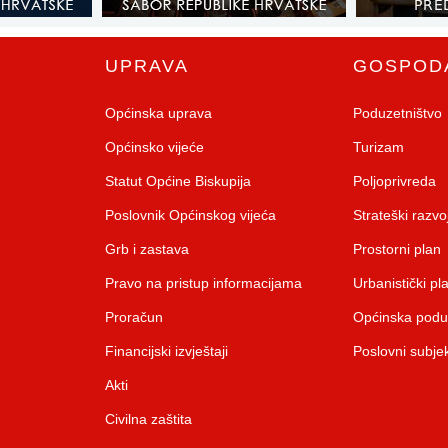
UPRAVA
GOSPOD
Općinska uprava
Poduzetništvo
Općinsko vijeće
Turizam
Statut Općine Biskupija
Poljoprivreda
Poslovnik Općinskog vijeća
Strateški razv
Grb i zastava
Prostorni plan
Pravo na pristup informacijama
Urbanistički pl
Proračun
Općinska pod
Financijski izvještaji
Poslovni subjek
Akti
Civilna zaštita