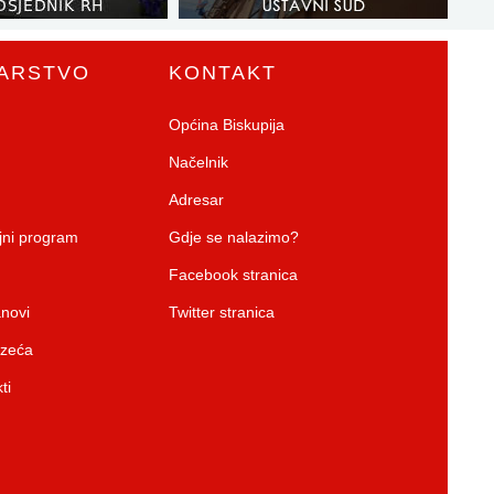
ARSTVO
KONTAKT
Općina Biskupija
Načelnik
Adresar
ojni program
Gdje se nalazimo?
Facebook stranica
anovi
Twitter stranica
uzeća
ti