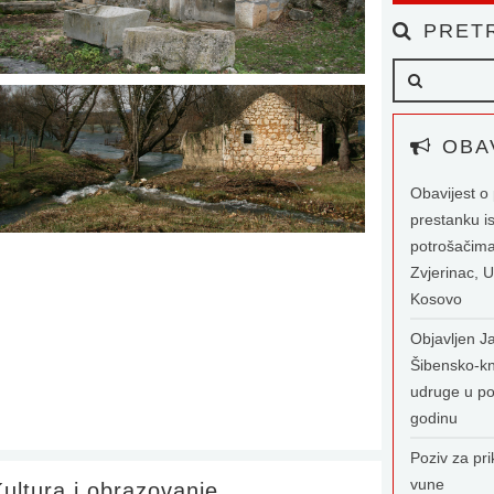
PRETR
OBAV
Obavijest 
prestanku i
potrošačima
Zvjerinac, U
Kosovo
Objavljen Ja
Šibensko-kn
udruge u po
godinu
Poziv za pri
vune
ultura i obrazovanje