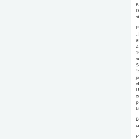
K
D
s
P
„
a
Z
1
s
S
"
j
v
U
z
p
B
B
c
P