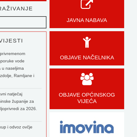
AŽIVANJE
JAVNA NABAVA
IJESTI
o privremenom
OBJAVE NAČELNIKA
sporuke vode
 u naseljima
zdolje, Ramljane i
vni natječaj
OBJAVE OPĆINSKOG
VIJEĆA
inske županije za
ljoprivredi za 2026.
kup i odvoz ovčje