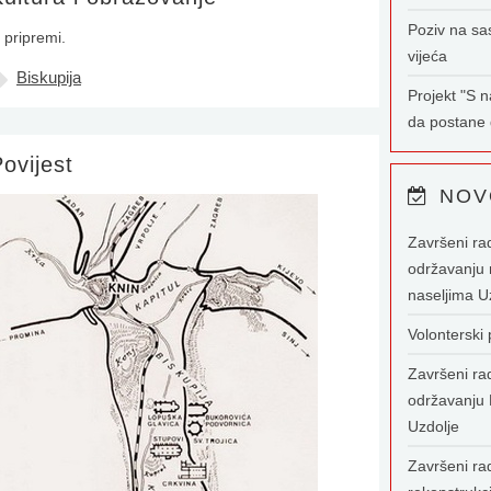
Poziv na sa
 pripremi.
vijeća
Biskupija
Projekt "S 
da postane g
ovijest
NOV
Završeni ra
održavanju 
naseljima U
Volonterski
Završeni ra
održavanju 
Uzdolje
Završeni rad