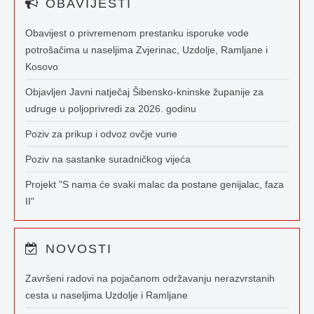
OBAVIJESTI
Obavijest o privremenom prestanku isporuke vode
potrošačima u naseljima Zvjerinac, Uzdolje, Ramljane i
Kosovo
Objavljen Javni natječaj Šibensko-kninske županije za
udruge u poljoprivredi za 2026. godinu
Poziv za prikup i odvoz ovčje vune
Poziv na sastanke suradničkog vijeća
Projekt "S nama će svaki malac da postane genijalac, faza
II"
NOVOSTI
Završeni radovi na pojačanom održavanju nerazvrstanih
cesta u naseljima Uzdolje i Ramljane