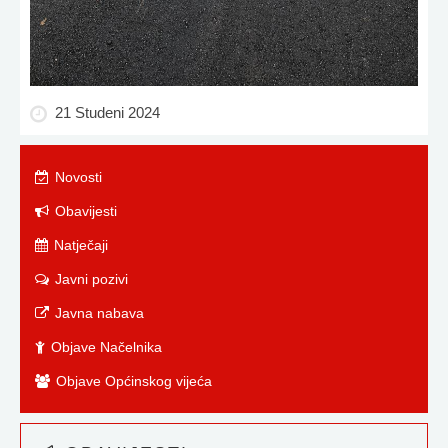
21 Studeni 2024
Novosti
Obavijesti
Natječaji
Javni pozivi
Javna nabava
Objave Načelnika
Objave Općinskog vijeća