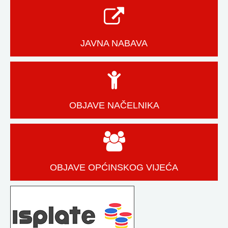
JAVNA NABAVA
OBJAVE NAČELNIKA
OBJAVE OPĆINSKOG VIJEĆA