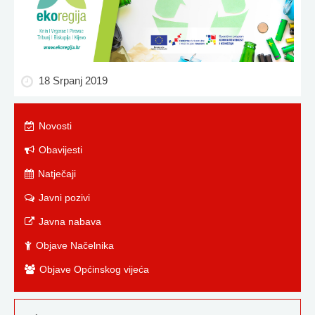
18 Srpanj 2019
Novosti
Obavijesti
Natječaji
Javni pozivi
Javna nabava
Objave Načelnika
Objave Općinskog vijeća