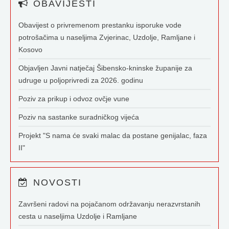
OBAVIJESTI
Obavijest o privremenom prestanku isporuke vode
potrošačima u naseljima Zvjerinac, Uzdolje, Ramljane i
Kosovo
Objavljen Javni natječaj Šibensko-kninske županije za
udruge u poljoprivredi za 2026. godinu
Poziv za prikup i odvoz ovčje vune
Poziv na sastanke suradničkog vijeća
Projekt "S nama će svaki malac da postane genijalac, faza
II"
NOVOSTI
Završeni radovi na pojačanom održavanju nerazvrstanih
cesta u naseljima Uzdolje i Ramljane