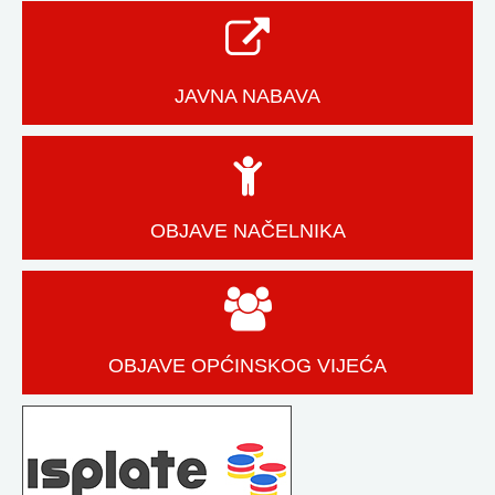
JAVNA NABAVA
OBJAVE NAČELNIKA
OBJAVE OPĆINSKOG VIJEĆA