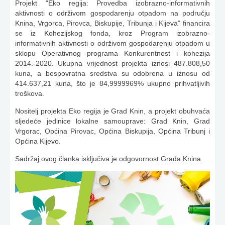
Projekt "Eko regija: Provedba izobrazno-informativnih
aktivnosti o održivom gospodarenju otpadom na području
Knina, Vrgorca, Pirovca, Biskupije, Tribunja i Kijeva" financira
se iz Kohezijskog fonda, kroz Program izobrazno-
informativnih aktivnosti o održivom gospodarenju otpadom u
sklopu Operativnog programa Konkurentnost i kohezija
2014.-2020. Ukupna vrijednost projekta iznosi 487.808,50
kuna, a bespovratna sredstva su odobrena u iznosu od
414.637,21 kuna, što je 84,9999969% ukupno prihvatljivih
troškova.
Nositelj projekta Eko regija je Grad Knin, a projekt obuhvaća
sljedeće jedinice lokalne samouprave: Grad Knin, Grad
Vrgorac, Općina Pirovac, Općina Biskupija, Općina Tribunj i
Općina Kijevo.
Sadržaj ovog članka isključiva je odgovornost Grada Knina.