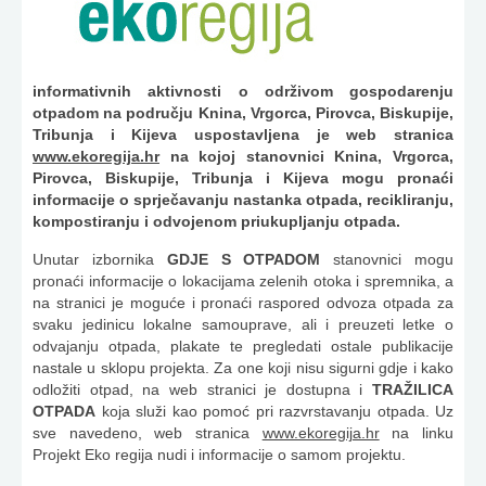
informativnih aktivnosti o održivom gospodarenju
otpadom na području Knina, Vrgorca, Pirovca, Biskupije,
Tribunja i Kijeva uspostavljena je web stranica
www.ekoregija.hr
na kojoj stanovnici Knina, Vrgorca,
Pirovca, Biskupije, Tribunja i Kijeva mogu pronaći
informacije o sprječavanju nastanka otpada, recikliranju,
kompostiranju i odvojenom priukupljanju otpada.
Unutar izbornika
GDJE S OTPADOM
stanovnici mogu
pronaći informacije o lokacijama zelenih otoka i spremnika, a
na stranici je moguće i pronaći raspored odvoza otpada za
svaku jedinicu lokalne samouprave, ali i preuzeti letke o
odvajanju otpada, plakate te pregledati ostale publikacije
nastale u sklopu projekta. Za one koji nisu sigurni gdje i kako
odložiti otpad, na web stranici je dostupna i
TRAŽILICA
OTPADA
koja služi kao pomoć pri razvrstavanju otpada. Uz
sve navedeno, web stranica
www.ekoregija.hr
na linku
Projekt Eko regija nudi i informacije o samom projektu.