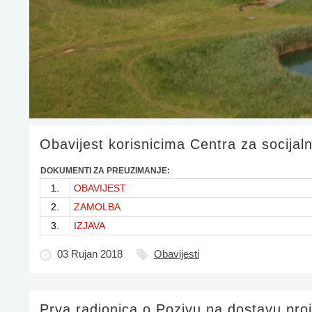
Obavijest korisnicima Centra za socijaln
DOKUMENTI ZA PREUZIMANJE:
1.
OBAVIJEST
2.
ZAMOLBA
3.
IZJAVA
03 Rujan 2018
Obavijesti
Prva radionica o Pozivu na dostavu proj