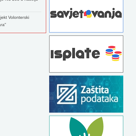
jekt Volonterski
ara"