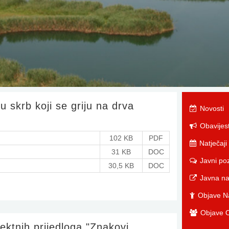
u skrb koji se griju na drva
Novosti
Obavijest
102 KB
PDF
Natječaji
31 KB
DOC
Javni poz
30,5 KB
DOC
Javna n
Objave Na
Objave O
ektnih prijedloga "Znakovi