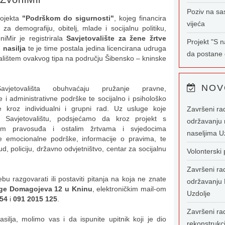
Poziv na sa
rojekta
"Podrškom do sigurnosti"
, kojeg financira
vijeća
 za demografiju, obitelj, mlade i socijalnu politiku,
iMir je registrirala
Savjetovalište za žene žrtve
Projekt "S 
 nasilja
te je time postala jedina licencirana udruga
da postane g
alištem ovakvog tipa na području Šibensko – kninske
NOV
vjetovališta obuhvaćaju pružanje pravne,
 i administrativne podrške te socijalno i psihološko
e kroz individualni i grupni rad. Uz usluge koje
Završeni ra
Savjetovalištu, podsjećamo da kroz projekt s
održavanju 
vom pravosuđa i ostalim žrtvama i svjedocima
naseljima U
ge emocionalne podrške, informacije o pravima, te
d, policiju, državno odvjetništvo, centar za socijalnu
Volonterski
Završeni ra
 razgovarati ili postaviti pitanja na koja ne znate
održavanju 
ge Domagojeva 12 u Kninu
, elektroničkim mail-om
Uzdolje
554
i
091 2015 125
.
Završeni rad
ilja, molimo vas i da ispunite upitnik koji je dio
rekonstrukc