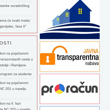
stanke suradničkog
nama će svaki malac
enijalac, faza II"
OSTI
dovi na pojačanom
nerazvrstanih cesta u
zdolje i Ramljane
 program za studente
dovi na pojačanom
NC 201 u naselju
ovi na II. fazi
ije NC 203 u naselju