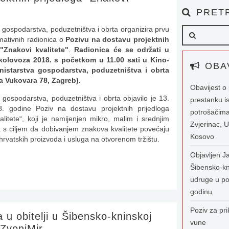
PRETR
o gospodarstva, poduzetništva i obrta organizira prvu
rmativnih radionica o
Pozivu na dostavu projektnih
 "Znakovi kvalitete"
.
Radionica će se održati u
 kolovoza 2018. s početkom u 11.00 sati u Kino-
OBAV
nistarstva gospodarstva, poduzetništva i obrta
a Vukovara 78, Zagreb).
Obavijest 
o gospodarstva, poduzetništva i obrta objavilo je 13.
prestanku i
8. godine Poziv na dostavu projektnih prijedloga
potrošačima
alitete“, koji je namijenjen mikro, malim i srednjim
Zvjerinac, U
s ciljem da dobivanjem znakova kvalitete povećaju
Kosovo
hrvatskih proizvoda i usluga na otvorenom tržištu.
Objavljen Ja
Šibensko-kn
udruge u po
godinu
Poziv za pri
a u obitelji u Šibensko-kninskoj
vune
 ZvoniMir