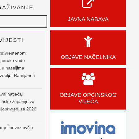
AŽIVANJE
JAVNA NABAVA
IJESTI
o privremenom
OBJAVE NAČELNIKA
sporuke vode
 u naseljima
zdolje, Ramljane i
vni natječaj
OBJAVE OPĆINSKOG
VIJEĆA
inske županije za
ljoprivredi za 2026.
kup i odvoz ovčje