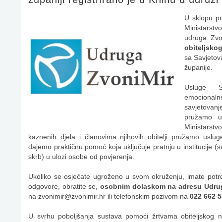
U sklopu p
Ministarstvo
udruga Zvon
obiteljskog
sa Savjetov
županije.
Usluge Sa
emocionalne
savjetovanj
pružamo u 
Ministarst
kaznenih djela i članovima njihovih obitelji pružamo uslu
dajemo praktičnu pomoć koja uključuje pratnju u institucije (su
skrb) u ulozi osobe od povjerenja.
Ukoliko se osjećate ugroženo u svom okruženju, imate potrebu
odgovore, obratite se,
osobnim dolaskom na adresu Udru
na
zvonimir@zvonimir.hr
ili telefonskim pozivom na
022 662 
U svrhu poboljšanja sustava pomoći žrtvama obiteljskog nas