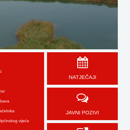
i
NATJEČAJI
ivi
abava
čelnika
JAVNI POZIVI
pćinskog vijeća