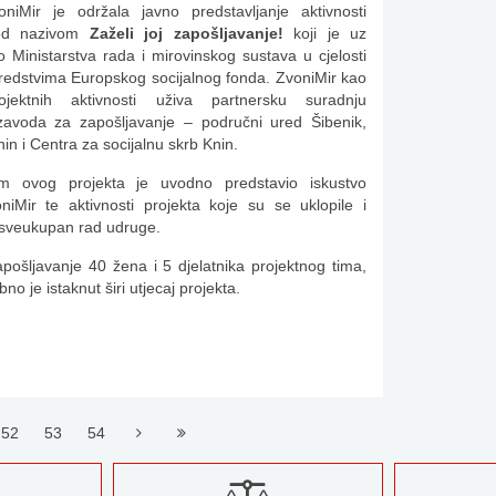
niMir je održala javno predstavljanje aktivnosti
pod nazivom
Zaželi joj zapošljavanje!
koji je uz
o Ministarstva rada i mirovinskog sustava u cjelosti
sredstvima Europskog socijalnog fonda. ZvoniMir kao
rojektnih aktivnosti uživa partnersku suradnju
zavoda za zapošljavanje – područni ured Šibenik,
in i Centra za socijalnu skrb Knin.
tim ovog projekta je uvodno predstavio iskustvo
iMir te aktivnosti projekta koje su se uklopile i
sveukupan rad udruge.
pošljavanje 40 žena i 5 djelatnika projektnog tima,
o je istaknut širi utjecaj projekta.
52
53
54