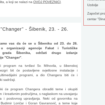
ta, a koji se nalazi na
OVOJ POVEZNICI
.
Uzdolje
Započet pro
centar "Din
"Changer" - Šibenik, 23. - 26.
vamo vas da će se u Šibeniku od 23. do 26.
 u organizaciji agencije Fakat i Turističke
e grada Šibenika, održati drugo izdanje
ije "Changer"
.
i program na tvrđavi Sv. Mihovila, u šibenskoj
jezgri bit će postavljene svjetlosne instalacije i
ultimedijalni programi, a dio Changera biti će i
ki sadržaji.
jski će program Changera obraditi teme i okupiti
m i kreativnim područjima, s naglaskom na usvajanju
nga i poslovnog upravljanja. Neki od govornika na
n, Budimir Lončar i Goran Gavranović, a teme koje