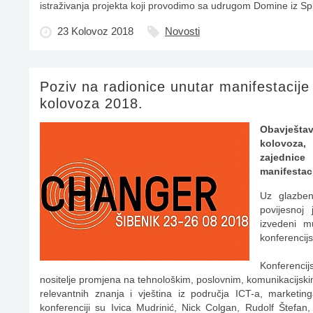
istraživanja projekta koji provodimo sa udrugom Domine iz Spli
23 Kolovoz 2018
Novosti
Poziv na radionice unutar manifestacije 
kolovoza 2018.
Obavješta
kolovoza,
zajednic
manifestac
Uz glazben
povijesnoj 
izvedeni m
konferencijs
Konferenci
nositelje promjena na tehnološkim, poslovnim, komunikacijski
relevantnih znanja i vještina iz područja ICT-a, marketi
konferenciji su Ivica Mudrinić, Nick Colgan, Rudolf Štefa