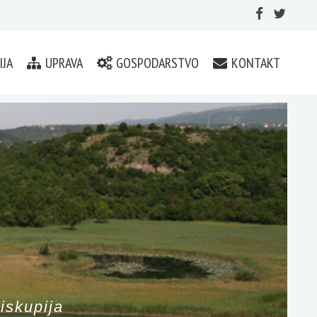
IJA
UPRAVA
GOSPODARSTVO
KONTAKT
iskupija
iskupija
iskupija
iskupija
iskupija
iskupija
iskupija