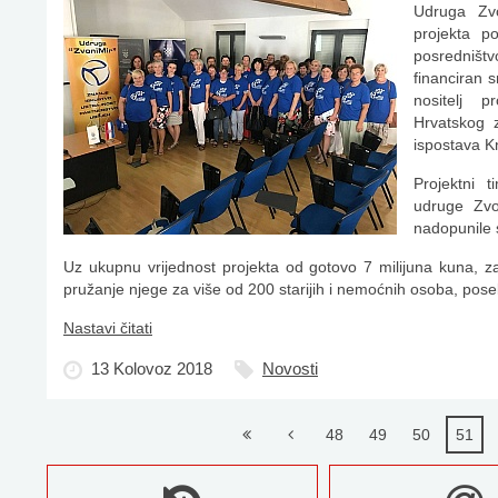
Udruga Zvo
projekta 
posredništv
financiran 
nositelj p
Hrvatskog 
ispostava Kn
Projektni 
udruge Zvon
nadopunile 
Uz ukupnu vrijednost projekta od gotovo 7 milijuna kuna, za
pružanje njege za više od 200 starijih i nemoćnih osoba, posebn
Nastavi čitati
13 Kolovoz 2018
Novosti
48
49
50
51