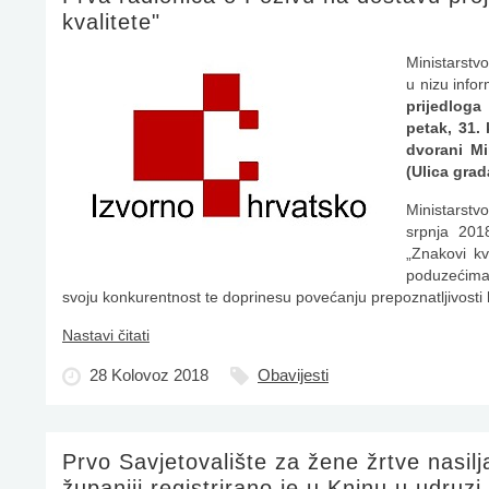
kvalitete"
Ministarstv
u nizu info
prijedloga
petak, 31.
dvorani Mi
(Ulica grad
Ministarstv
srpnja 201
„Znakovi kv
poduzećima 
svoju konkurentnost te doprinesu povećanju prepoznatljivosti 
Nastavi čitati
28 Kolovoz 2018
Obavijesti
Prvo Savjetovalište za žene žrtve nasilj
županiji registrirano je u Kninu u udruzi