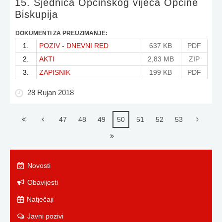
15. Sjednica Općinskog vijeća Općine
Biskupija
DOKUMENTI ZA PREUZIMANJE:
1.
POZIV - DNEVNI RED
637 KB
PDF
2.
AKTI
2,83 MB
ZIP
3.
ZAPISNIK
199 KB
PDF
28 Rujan 2018
47
48
49
50
51
52
53
Novosti
Obavijesti
Natječaji
Javni pozivi