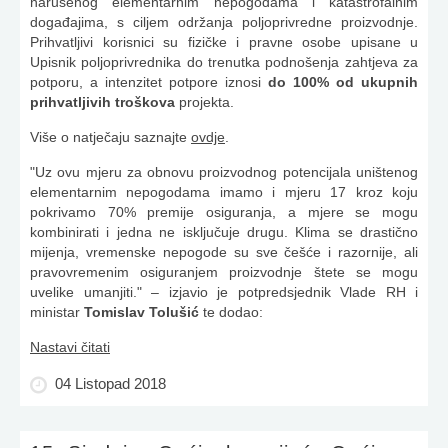
narušenog elementarnim nepogodama i katastrofalnim
događajima, s ciljem održanja poljoprivredne proizvodnje.
Prihvatljivi korisnici su fizičke i pravne osobe upisane u
Upisnik poljoprivrednika do trenutka podnošenja zahtjeva za
potporu, a intenzitet potpore iznosi
do 100% od ukupnih
prihvatljivih troškova
projekta.
Više o natječaju saznajte
ovdje
.
"Uz ovu mjeru za obnovu proizvodnog potencijala uništenog
elementarnim nepogodama imamo i mjeru 17 kroz koju
pokrivamo 70% premije osiguranja, a mjere se mogu
kombinirati i jedna ne isključuje drugu. Klima se drastično
mijenja, vremenske nepogode su sve češće i razornije, ali
pravovremenim osiguranjem proizvodnje štete se mogu
uvelike umanjiti." – izjavio je potpredsjednik Vlade RH i
ministar
Tomislav Tolušić
te dodao:
Nastavi čitati
04 Listopad 2018