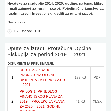
Hrvatske za razdoblje 2014.-2020. godine
, na temu:
Mikro
i mali zajmovi za ruralni razvoj
,
Pojedinačno jamstvo za
ruralni razvoj
i
Investicijski krediti za ruralni razvoj
.
Nastavi čitati
16 Listopad 2018
Upute za izradu Proračuna Općine
Biskupija za period 2019. - 2021.
DOKUMENTI ZA PREUZIMANJE:
UPUTE ZA IZRADU
PRORAČUNA OPĆINE
1.
177 KB
PDF
BISKUPIJA ZA PERIOD 2019.
– 2021.
PRILOG 1: PRIJEDLOG
FINANCIJSKOG PLANA ZA
2.
2019. I PROJEKCIJA PLANA
41 KB
XLSX
ZA 2020. I 2021. GODINU -