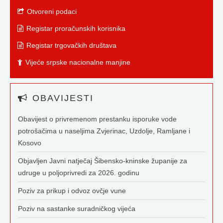
Otvoreni podaci
Registar proračunskih korisnika
Registar trgovačkih društava
Vijeće srpske nacionalne manjine
OBAVIJESTI
Obavijest o privremenom prestanku isporuke vode
potrošačima u naseljima Zvjerinac, Uzdolje, Ramljane i
Kosovo
Objavljen Javni natječaj Šibensko-kninske županije za
udruge u poljoprivredi za 2026. godinu
Poziv za prikup i odvoz ovčje vune
Poziv na sastanke suradničkog vijeća