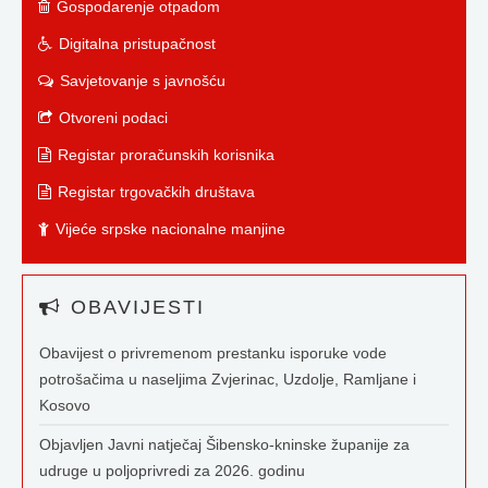
Gospodarenje otpadom
Digitalna pristupačnost
Savjetovanje s javnošću
Otvoreni podaci
Registar proračunskih korisnika
Registar trgovačkih društava
Vijeće srpske nacionalne manjine
OBAVIJESTI
Obavijest o privremenom prestanku isporuke vode
potrošačima u naseljima Zvjerinac, Uzdolje, Ramljane i
Kosovo
Objavljen Javni natječaj Šibensko-kninske županije za
udruge u poljoprivredi za 2026. godinu