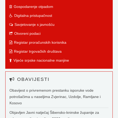
Gospodarenje otpadom
Digitalna pristupačnost
Savjetovanje s javnošću
Otvoreni podaci
Registar proračunskih korisnika
Registar trgovačkih društava
Vijeće srpske nacionalne manjine
OBAVIJESTI
Obavijest o privremenom prestanku isporuke vode
potrošačima u naseljima Zvjerinac, Uzdolje, Ramljane i
Kosovo
Objavljen Javni natječaj Šibensko-kninske županije za