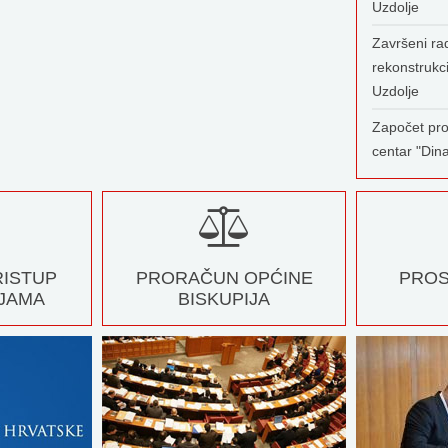
Uzdolje
Završeni rad
rekonstrukc
Uzdolje
Započet pro
centar "Din
RISTUP
PRORAČUN OPĆINE
PROS
JAMA
BISKUPIJA