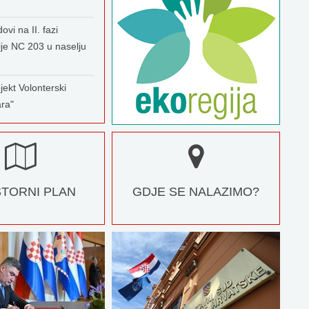
ovi na II. fazi
ije NC 203 u naselju
jekt Volonterski
ara"
TORNI PLAN
GDJE SE NALAZIMO?