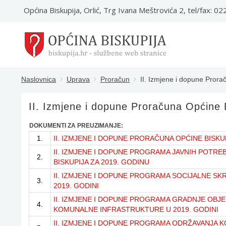
Općina Biskupija, Orlić, Trg Ivana Meštrovića 2, tel/fax: 0
Naslovnica
Uprava
Proračun
II. Izmjene i dopune Prora
II. Izmjene i dopune Proračuna Općine 
DOKUMENTI ZA PREUZIMANJE:
1.
II. IZMJENE I DOPUNE PRORAČUNA OPĆINE BISKUP
II. IZMJENE I DOPUNE PROGRAMA JAVNIH POTRE
2.
BISKUPIJA ZA 2019. GODINU
II. IZMJENE I DOPUNE PROGRAMA SOCIJALNE SKR
3.
2019. GODINI
II. IZMJENE I DOPUNE PROGRAMA GRADNJE OBJE
4.
KOMUNALNE INFRASTRUKTURE U 2019. GODINI
II. IZMJENE I DOPUNE PROGRAMA ODRŽAVANJA 