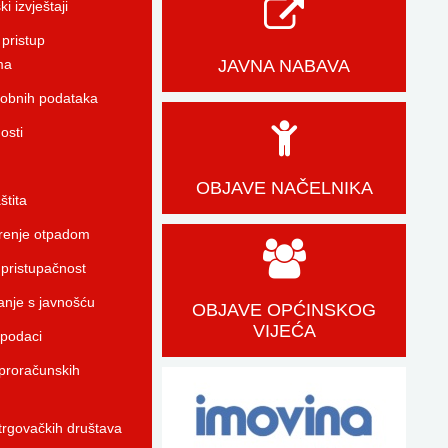
i izvještaji
pristup
ma
JAVNA NABAVA
sobnih podataka
osti
OBJAVE NAČELNIKA
štita
enje otpadom
 pristupačnost
anje s javnošću
OBJAVE OPĆINSKOG
VIJEĆA
 podaci
proračunskih
trgovačkih društava