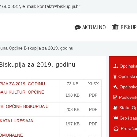
22 660 332, e-mail:
kontakt@biskupija.hr
AKTUALNO
BISKUP
čuna Općine Biskupija za 2019. godinu
Biskupija za 2019. godinu
Općinska
Općinski 
IJA ZA 2019. GODINU
73 KB
XLSX
Općinsko
BA U KULTURI OPĆINE
198 KB
PDF
Poslovnik
BI OPĆINE BISKUPIJA U
Statut Op
203 KB
PDF
Grb i zas
KATA I UREĐAJA
197 KB
PDF
Proraču
KOMUNALNE