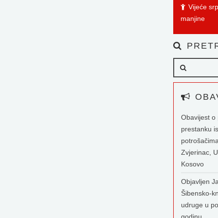
Vijeće sr
manjine
PRETR
OBAV
Obavijest 
prestanku i
potrošačima
Zvjerinac, U
Kosovo
Objavljen Ja
Šibensko-kn
udruge u po
godinu