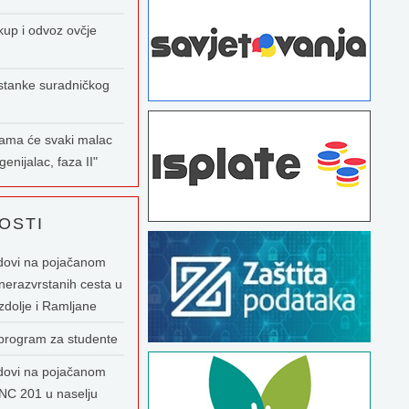
kup i odvoz ovčje
stanke suradničkog
nama će svaki malac
enijalac, faza II"
OSTI
dovi na pojačanom
nerazvrstanih cesta u
zdolje i Ramljane
 program za studente
dovi na pojačanom
NC 201 u naselju