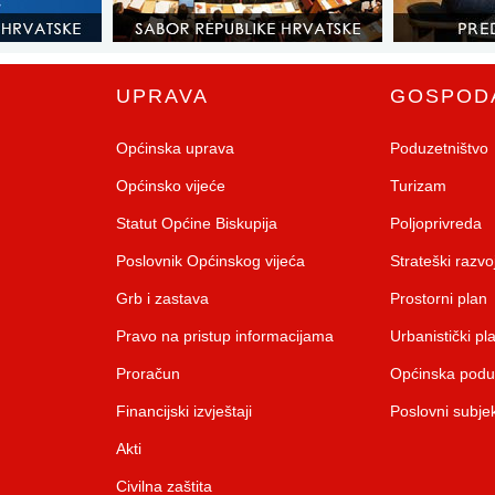
UPRAVA
GOSPOD
Općinska uprava
Poduzetništvo
Općinsko vijeće
Turizam
Statut Općine Biskupija
Poljoprivreda
Poslovnik Općinskog vijeća
Strateški razv
Grb i zastava
Prostorni plan
Pravo na pristup informacijama
Urbanistički pl
Proračun
Općinska pod
Financijski izvještaji
Poslovni subjek
Akti
Civilna zaštita