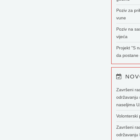
Poziv za pri
vune
Poziv na sa
vijeća
Projekt "S 
da postane g
NOV
Završeni ra
održavanju 
naseljima U
Volonterski
Završeni ra
održavanju 