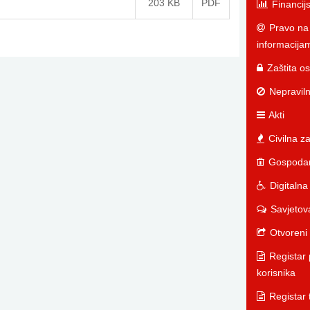
203 KB
PDF
Financijsk
Pravo na 
informacija
Zaštita o
Nepraviln
Akti
Civilna za
Gospodar
Digitalna
Savjetov
Otvoreni
Registar 
korisnika
Registar 