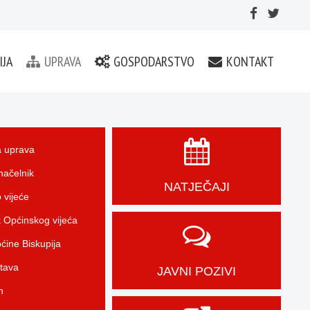
IJA
UPRAVA
GOSPODARSTVO
KONTAKT
 uprava
načelnik
NATJEČAJI
 vijeće
 Općinskog vijeća
ćine Biskupija
tava
JAVNI POZIVI
n