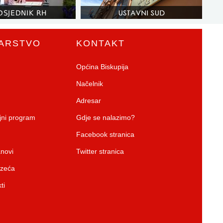
ARSTVO
KONTAKT
Općina Biskupija
Načelnik
Adresar
ojni program
Gdje se nalazimo?
Facebook stranica
anovi
Twitter stranica
uzeća
ti