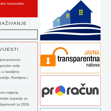
pske nacionalne
AŽIVANJE
IJESTI
o privremenom
sporuke vode
 u naseljima
zdolje, Ramljane i
vni natječaj
inske županije za
ljoprivredi za 2026.