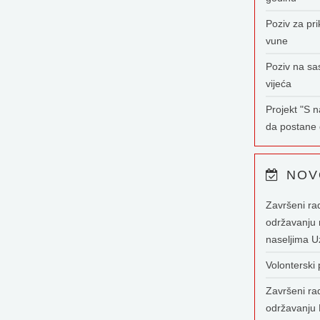
Poziv za pri
vune
Poziv na sa
vijeća
Projekt "S 
da postane g
NOV
Završeni ra
održavanju 
naseljima U
Volonterski
Završeni ra
održavanju 