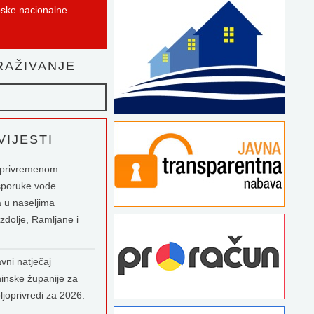
pske nacionalne
AŽIVANJE
IJESTI
o privremenom
sporuke vode
 u naseljima
zdolje, Ramljane i
vni natječaj
inske županije za
ljoprivredi za 2026.