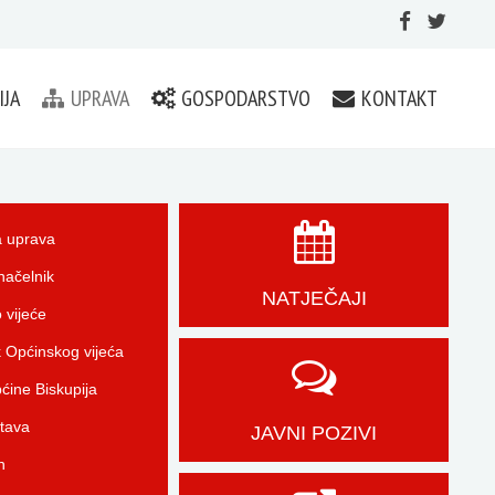
IJA
UPRAVA
GOSPODARSTVO
KONTAKT
 uprava
načelnik
NATJEČAJI
 vijeće
 Općinskog vijeća
ćine Biskupija
tava
JAVNI POZIVI
n