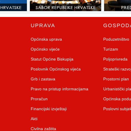
UPRAVA
GOSPOD
Općinska uprava
Poduzetništvo
Općinsko vijeće
Turizam
Statut Općine Biskupija
Poljoprivreda
Poslovnik Općinskog vijeća
Strateški razv
Grb i zastava
Prostorni plan
Pravo na pristup informacijama
Urbanistički pl
Proračun
Općinska pod
Financijski izvještaji
Poslovni subjek
Akti
Civilna zaštita