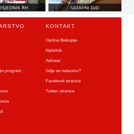
ARSTVO
KONTAKT
Općina Biskupija
Načelnik
Adresar
ojni program
Gdje se nalazimo?
Facebook stranica
anovi
Twitter stranica
uzeća
ti