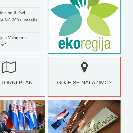
ovi na II. fazi
ije NC 203 u naselju
jekt Volonterski
ara"
TORNI PLAN
GDJE SE NALAZIMO?