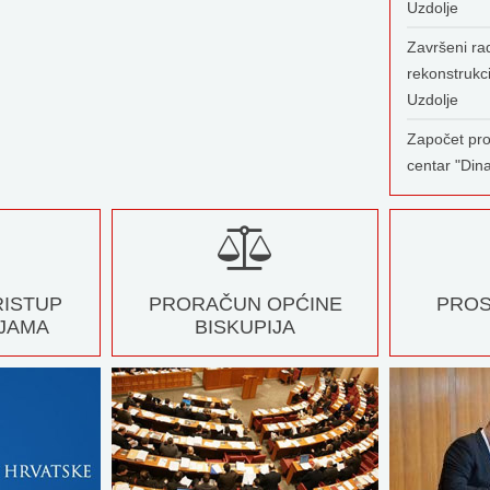
Uzdolje
Završeni rad
rekonstrukc
Uzdolje
Započet pro
centar "Din
RISTUP
PRORAČUN OPĆINE
PROS
JAMA
BISKUPIJA