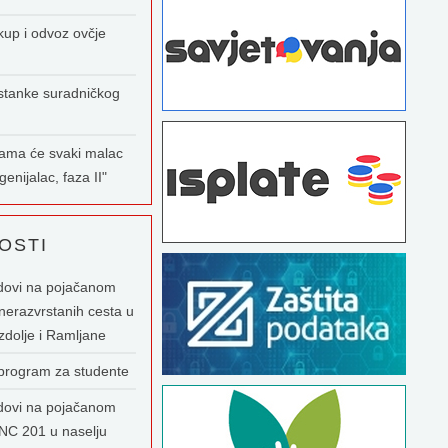
kup i odvoz ovčje
stanke suradničkog
nama će svaki malac
enijalac, faza II"
OSTI
dovi na pojačanom
nerazvrstanih cesta u
zdolje i Ramljane
 program za studente
dovi na pojačanom
NC 201 u naselju