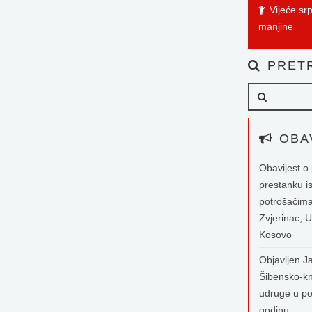
Vijeće sr
manjine
PRETR
OBAV
Obavijest 
prestanku i
potrošačima
Zvjerinac, U
Kosovo
Objavljen Ja
Šibensko-kn
udruge u po
godinu