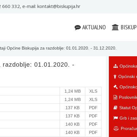
22 660 332, e-mail:
kontakt@biskupija.hr
AKTUALNO
BISKUP
štaji Općine Biskupija za razdoblje: 01.01.2020. - 31.12.2020.
a razdoblje: 01.01.2020. -
Općinska
Općinski 
Općinsko
1,24 MB
XLS
Poslovnik
1,24 MB
XLS
137 KB
PDF
Statut Op
137 KB
PDF
Grb i zas
140 KB
PDF
Proraču
140 KB
PDF