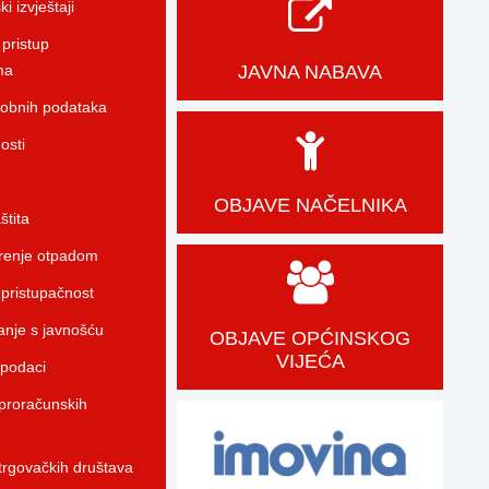
i izvještaji
pristup
ma
JAVNA NABAVA
sobnih podataka
osti
OBJAVE NAČELNIKA
štita
enje otpadom
 pristupačnost
anje s javnošću
OBJAVE OPĆINSKOG
VIJEĆA
 podaci
proračunskih
trgovačkih društava