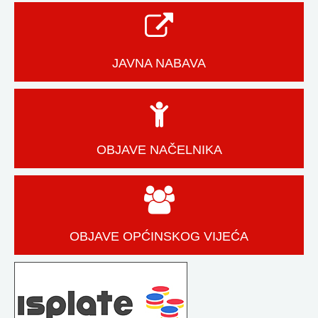
JAVNA NABAVA
OBJAVE NAČELNIKA
OBJAVE OPĆINSKOG VIJEĆA