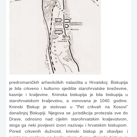
predromaničkih arheoloških nalazišta u Hrvatskoj. Biskupija
je bila crkveno i kulturno sjedište starohr­vatske kneževine,
kasnije i kraljevine. Kninska biskupija je bila biskupija u
starohrvatskom kraljevstvu, a osnovana je 1040. godine.
Kninski Biskup je stolovao u "Pet crikvah na Kosovi"
današnjoj Biskupiji. Njegova se jurisdikcija protezala sve do
Drave, odnosno nad cijelim starohrvatskim kraljevstvom,
stoga ga neki povijesni izvori nazivaju i hrvatskim biskupom.
Pored crkvenih dužnosti, kninski biskup je obavljao i