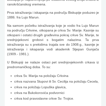
ranokršćanskog vremena.
Prva istraživanja i iskapanja na području Biskupije poduzeo je
1886. fra Lujo Marun.
Na samom početku istraživanja koje je vodio fra Lujo Marun
na području Crkvine, otkopana je crkva Sv. Marije. Kasnije su
otkopani i ostatci drugih građevina pokraj crkve Sv. Marije, te
srednjojekovni grobovi s bogatim nalazima. Ta prva
istraživanja su s prekidima trajala sve do 1908.g., kasnije je
istraživanja i iskapanja vodi akademik Stjepan Gunjača
(1909.- 1981.).
U Biskupiji se nalaze ostaci pet srednjovje­kovnih crkava iz
predromaničkog doba. To su:
crkva Sv. Marija na položaju Crkvina
crkva nazvana Stupovi ili Sv. Cecilija na položaju Cecela,
crkva na položaju Lopuška glavica,
crkva na Bukokorovića podvornici
crkva kod pravoslavne crkve Sv. Trojice.