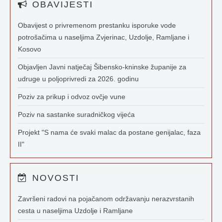
OBAVIJESTI
Obavijest o privremenom prestanku isporuke vode
potrošačima u naseljima Zvjerinac, Uzdolje, Ramljane i
Kosovo
Objavljen Javni natječaj Šibensko-kninske županije za
udruge u poljoprivredi za 2026. godinu
Poziv za prikup i odvoz ovčje vune
Poziv na sastanke suradničkog vijeća
Projekt "S nama će svaki malac da postane genijalac, faza
II"
NOVOSTI
Završeni radovi na pojačanom održavanju nerazvrstanih
cesta u naseljima Uzdolje i Ramljane