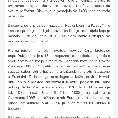
svjetovne poslove na kraljevskom dvoru. Kninski biskup je
ovjeravao kraljeve darovnice, povelje i državne spise sa
svojim pečatom. Biskupija je postojala do 1493. godine kada
je ukinuta.
Biskupija se u prošlosti nazivala "Pet crikvah na Kosovi". To
ime se spominje i u „Ljetopisu popa Dukljanina“, djelu koje je
nastalo u drugoj polovici 12. st. Sam naziv Biskupija se
počinje koristiti od 15. st.
Prema mišljenjima nekih hrvatskih povijesničara „Ljetopisu
popa Dukljanina“ je u 15.st. nepoznati autor dodao legendu o
smrti hrvatskog kralja Zvonimira. Legenda kaže da je Dmitar
Zvonimir 1088.g. "v petih crikvah na Kosovi" na poziv pape
sazvao sabor radi uključivanja u križarski rat protiv Saracena
u Palestini. Tada su ga kako legenda kaže "nevirni Hrvati"
ubili i on ih je prokleo "da vazda tuju jaziku podložni bili". Iako
je kralj Dmitar Zvonimir vladao od 1076. do 1089. te iako je
tek 1095. papa Urban II. (1088.-1099.) na saboru u
Clermontu 1095. zatražio odlazak Europljana u križarski rat,
mnogi povjesničari vjeruju da je Zvonimir zaista ubijen u
Biskupiji.
Biskupija je najzanimljivija po ostacima velikog broja crkava iz