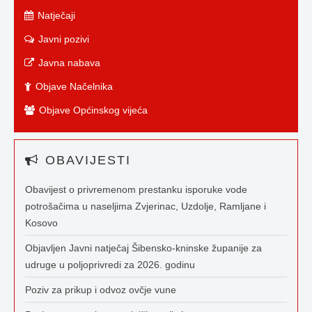
Natječaji
Javni pozivi
Javna nabava
Objave Načelnika
Objave Općinskog vijeća
OBAVIJESTI
Obavijest o privremenom prestanku isporuke vode
potrošačima u naseljima Zvjerinac, Uzdolje, Ramljane i
Kosovo
Objavljen Javni natječaj Šibensko-kninske županije za
udruge u poljoprivredi za 2026. godinu
Poziv za prikup i odvoz ovčje vune