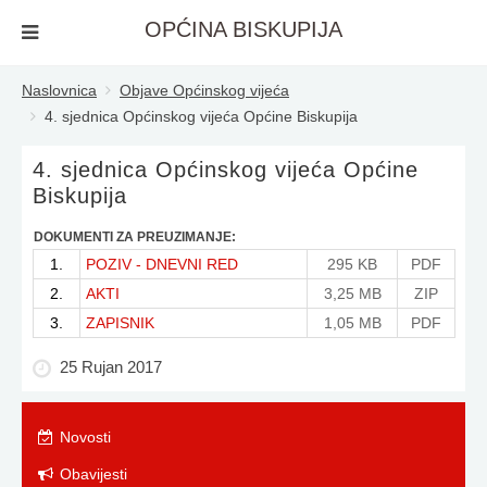
OPĆINA BISKUPIJA
Naslovnica
Objave Općinskog vijeća
4. sjednica Općinskog vijeća Općine Biskupija
4. sjednica Općinskog vijeća Općine
Biskupija
DOKUMENTI ZA PREUZIMANJE:
1.
POZIV - DNEVNI RED
295 KB
PDF
2.
AKTI
3,25 MB
ZIP
3.
ZAPISNIK
1,05 MB
PDF
25 Rujan 2017
Novosti
Obavijesti