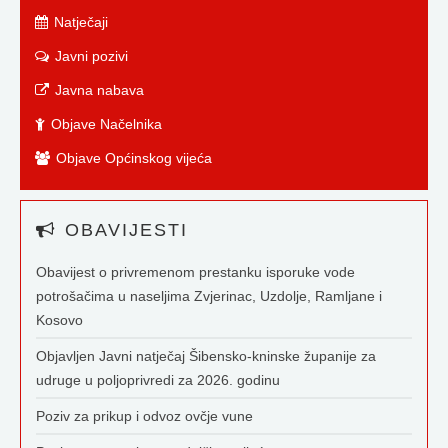
Natječaji
Javni pozivi
Javna nabava
Objave Načelnika
Objave Općinskog vijeća
OBAVIJESTI
Obavijest o privremenom prestanku isporuke vode
potrošačima u naseljima Zvjerinac, Uzdolje, Ramljane i
Kosovo
Objavljen Javni natječaj Šibensko-kninske županije za
udruge u poljoprivredi za 2026. godinu
Poziv za prikup i odvoz ovčje vune