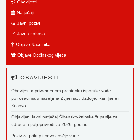
Obavijesti
Natječaji
Javni pozivi
Javna nabava
Objave Načelnika
Objave Općinskog vijeća
OBAVIJESTI
Obavijest o privremenom prestanku isporuke vode
potrošačima u naseljima Zvjerinac, Uzdolje, Ramljane i
Kosovo
Objavljen Javni natječaj Šibensko-kninske županije za
udruge u poljoprivredi za 2026. godinu
Poziv za prikup i odvoz ovčje vune