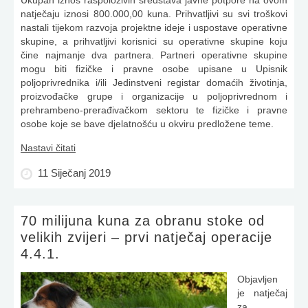
Ukupan iznos raspoloživih sredstava javne potpore na ovom
natječaju iznosi 800.000,00 kuna. Prihvatljivi su svi troškovi
nastali tijekom razvoja projektne ideje i uspostave operativne
skupine, a prihvatljivi korisnici su operativne skupine koju
čine najmanje dva partnera. Partneri operativne skupine
mogu biti fizičke i pravne osobe upisane u Upisnik
poljoprivrednika i/ili Jedinstveni registar domaćih životinja,
proizvođačke grupe i organizacije u poljoprivrednom i
prehrambeno-prerađivačkom sektoru te fizičke i pravne
osobe koje se bave djelatnošću u okviru predložene teme.
Nastavi čitati
11 Siječanj 2019
70 milijuna kuna za obranu stoke od
velikih zvijeri – prvi natječaj operacije
4.4.1.
Objavljen
je natječaj
za