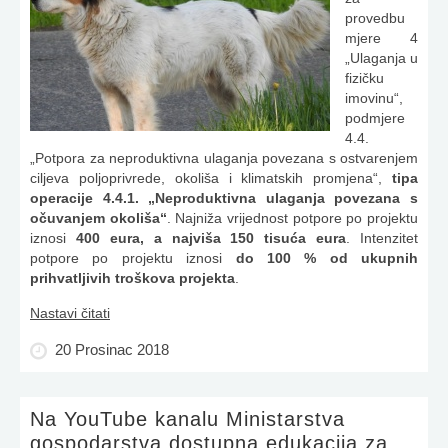
provedbu
mjere 4
„Ulaganja u
fizičku
imovinu“,
podmjere
4.4.
„Potpora za neproduktivna ulaganja povezana s ostvarenjem
ciljeva poljoprivrede, okoliša i klimatskih promjena“,
tipa
operacije 4.4.1. „Neproduktivna ulaganja povezana s
očuvanjem okoliša“
. Najniža vrijednost potpore po projektu
iznosi
400 eura, a najviša 150 tisuća eura
. Intenzitet
potpore po projektu iznosi
do 100 % od ukupnih
prihvatljivih troškova projekta
.
Nastavi čitati
20 Prosinac 2018
Na YouTube kanalu Ministarstva
gospodarstva dostupna edukacija za