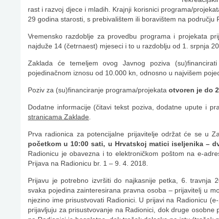
rast i razvoj djece i mladih. Krajnji korisnici programa/projeka
29 godina starosti, s prebivalištem ili boravištem na području
Vremensko razdoblje za provedbu programa i projekata prij
najduže 14 (četrnaest) mjeseci i to u razdoblju od 1. srpnja 
Zaklada će temeljem ovog Javnog poziva (su)financirat
pojedinačnom iznosu od 10.000 kn, odnosno u najvišem poje
Poziv za (su)financiranje programa/projekata
otvoren je do 2
Dodatne informacije (čitavi tekst poziva, dodatne upute i p
stranicama Zaklade
.
Prva radionica za potencijalne prijavitelje održat će se u
početkom u 10:00 sati, u Hrvatskoj matici iseljenika – 
Radionicu je obavezna i to elektroničkom poštom na e-adr
Prijava na Radionicu br. 1 – 9. 4. 2018.
Prijavu je potrebno izvršiti do najkasnije petka, 6. travnja
svaka pojedina zainteresirana pravna osoba – prijavitelj u mog
njezino ime prisustvovati Radionici. U prijavi na Radionicu (
prijavljuju za prisustvovanje na Radionici, dok druge osobne 