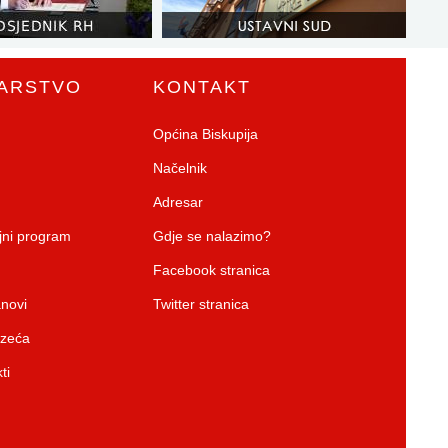
ARSTVO
KONTAKT
Općina Biskupija
Načelnik
Adresar
ojni program
Gdje se nalazimo?
Facebook stranica
anovi
Twitter stranica
uzeća
ti