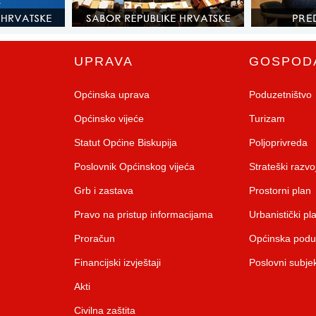
UPRAVA
GOSPOD
Općinska uprava
Poduzetništvo
Općinsko vijeće
Turizam
Statut Općine Biskupija
Poljoprivreda
Poslovnik Općinskog vijeća
Strateški razv
Grb i zastava
Prostorni plan
Pravo na pristup informacijama
Urbanistički pl
Proračun
Općinska pod
Financijski izvještaji
Poslovni subjek
Akti
Civilna zaštita