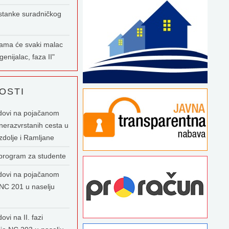
stanke suradničkog
nama će svaki malac
enijalac, faza II"
OSTI
dovi na pojačanom
nerazvrstanih cesta u
zdolje i Ramljane
 program za studente
dovi na pojačanom
NC 201 u naselju
ovi na II. fazi