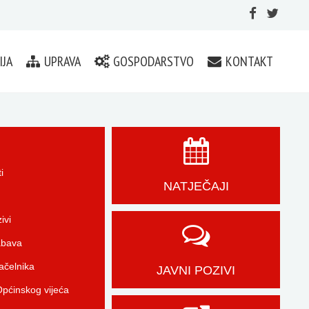
IJA
UPRAVA
GOSPODARSTVO
KONTAKT
i
NATJEČAJI
ivi
abava
čelnika
JAVNI POZIVI
pćinskog vijeća