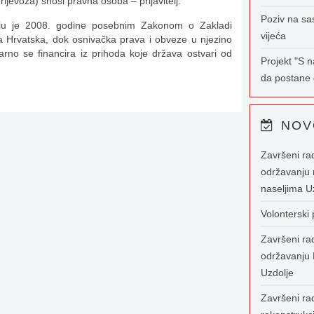
rijevoza) snosi pravna osoba – prijavitelj.
Poziv na sa
koju je 2008. godine posebnim Zakonom o Zakladi
vijeća
a Hrvatska, dok osnivačka prava i obveze u njezino
rno se financira iz prihoda koje država ostvari od
Projekt "S 
da postane g
NOV
Završeni ra
održavanju 
naseljima U
Volonterski
Završeni ra
održavanju 
Uzdolje
Završeni rad