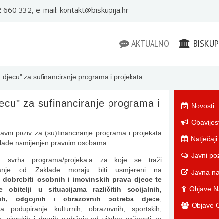
22 660 332, e-mail:
kontakt@biskupija.hr
AKTUALNO
BISKUP
 djecu" za sufinanciranje programa i projekata
ecu" za sufinanciranje programa i
Novosti
Obavijest
javni poziv za (su)financiranje programa i projekata
Natječaji
mlade namijenjen pravnim osobama.
Javni poz
 i svrha programa/projekata za koje se traži
ciranje od Zaklade moraju biti usmjereni na
Javna n
 dobrobiti osobnih i imovinskih prava djece te
Objave Na
e obitelji u situacijama različitih socijalnih,
nih, odgojnih i obrazovnih potreba djece
,
Objave O
 podupiranje kulturnih, obrazovnih, sportskih,
ih, vjerskih i drugih sadržaja od vitalne važnosti za