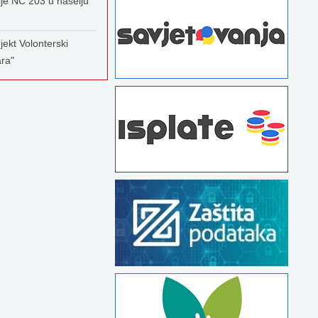
ije NC 203 u naselju
jekt Volonterski
ara"