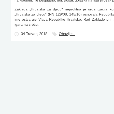
na Radionici je besplatno, dok trošak dolaska na istu (trošak p
Zaklada „Hrvatska za djecu“ neprofitna je organizacija 
„Hrvatska za djecu“ (NN 129/08, 145/10) osnovala Republik
ime ostvaruje Vlada Republike Hrvatske. Rad Zaklade prima
igara na sreću.
04 Travanj 2018
Obavijesti