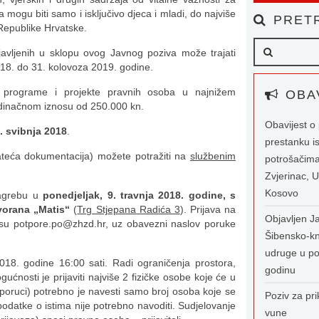
ta mogu biti samo i isključivo djeca i mladi, do najviše
PRETR
 Republike Hrvatske.
avljenih u sklopu ovog Javnog poziva može trajati
2018. do 31. kolovoza 2019. godine.
i programe i projekte pravnih osoba u najnižem
OBAV
dinačnom iznosu od 250.000 kn.
Obavijest 
. svibnja 2018
.
prestanku i
rateća dokumentacija) možete potražiti na
službenim
potrošačima
Zvjerinac, U
Kosovo
 Zagrebu u
ponedjeljak, 9. travnja 2018. godine, s
dvorana „Matis“
(
Trg Stjepana Radića 3
). Prijava na
Objavljen Ja
esu
potpore.po@zhzd.hr
, uz obavezni naslov poruke
Šibensko-kn
udruge u po
 2018. godine 16:00 sati. Radi ograničenja prostora,
godinu
ućnosti je prijaviti najviše 2 fizičke osobe koje će u
e-poruci) potrebno je navesti samo broj osoba koje se
Poziv za pri
podatke o istima nije potrebno navoditi. Sudjelovanje
vune