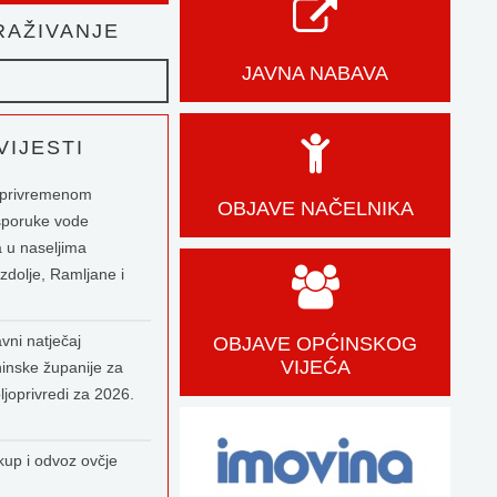
AŽIVANJE
JAVNA NABAVA
IJESTI
o privremenom
OBJAVE NAČELNIKA
sporuke vode
 u naseljima
zdolje, Ramljane i
vni natječaj
OBJAVE OPĆINSKOG
VIJEĆA
inske županije za
ljoprivredi za 2026.
kup i odvoz ovčje