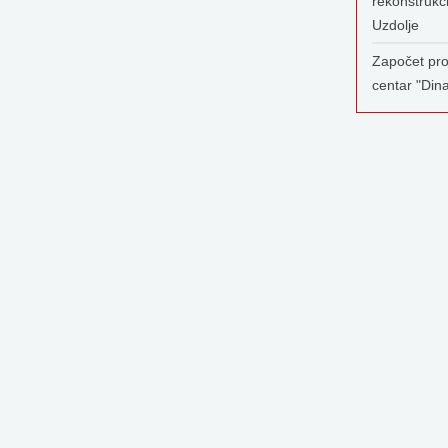
rekonstrukc
Uzdolje
Započet pro
centar "Din