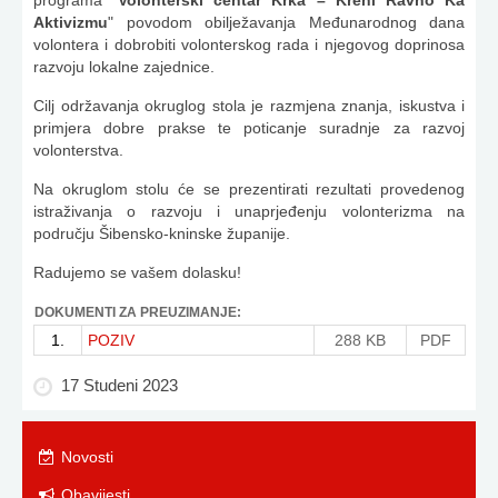
programa "
Volonterski centar Krka – Kreni Ravno Ka
Aktivizmu
" povodom obilježavanja Međunarodnog dana
volontera i dobrobiti volonterskog rada i njegovog doprinosa
razvoju lokalne zajednice.
Cilj održavanja okruglog stola je razmjena znanja, iskustva i
primjera dobre prakse te poticanje suradnje za razvoj
volonterstva.
Na okruglom stolu će se prezentirati rezultati provedenog
istraživanja o razvoju i unaprjeđenju volonterizma na
području Šibensko-kninske županije.
Radujemo se vašem dolasku!
DOKUMENTI ZA PREUZIMANJE:
1.
POZIV
288 KB
PDF
17 Studeni 2023
Novosti
Obavijesti