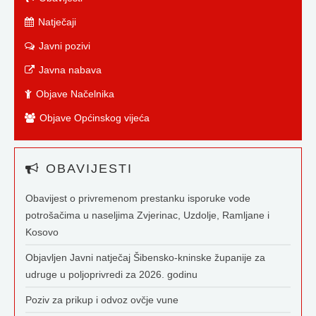
Natječaji
Javni pozivi
Javna nabava
Objave Načelnika
Objave Općinskog vijeća
OBAVIJESTI
Obavijest o privremenom prestanku isporuke vode
potrošačima u naseljima Zvjerinac, Uzdolje, Ramljane i
Kosovo
Objavljen Javni natječaj Šibensko-kninske županije za
udruge u poljoprivredi za 2026. godinu
Poziv za prikup i odvoz ovčje vune