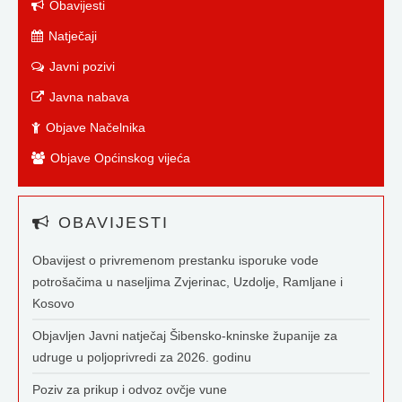
Obavijesti
Natječaji
Javni pozivi
Javna nabava
Objave Načelnika
Objave Općinskog vijeća
OBAVIJESTI
Obavijest o privremenom prestanku isporuke vode
potrošačima u naseljima Zvjerinac, Uzdolje, Ramljane i
Kosovo
Objavljen Javni natječaj Šibensko-kninske županije za
udruge u poljoprivredi za 2026. godinu
Poziv za prikup i odvoz ovčje vune