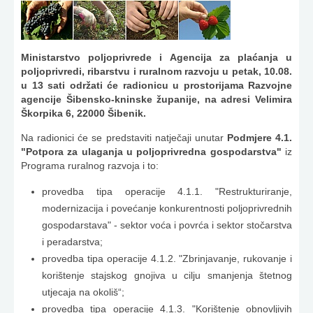
Ministarstvo poljoprivrede i Agencija za plaćanja u
poljoprivredi, ribarstvu i ruralnom razvoju u petak, 10.08.
u 13 sati održati će radionicu u prostorijama Razvojne
agencije Šibensko-kninske županije, na adresi Velimira
Škorpika 6, 22000 Šibenik.
Na radionici će se predstaviti natječaji unutar
Podmjere 4.1.
"Potpora za ulaganja u poljoprivredna gospodarstva"
iz
Programa ruralnog razvoja i to:
provedba tipa operacije 4.1.1. "Restrukturiranje,
modernizacija i povećanje konkurentnosti poljoprivrednih
gospodarstava" - sektor voća i povrća i sektor stočarstva
i peradarstva;
provedba tipa operacije 4.1.2. "Zbrinjavanje, rukovanje i
korištenje stajskog gnojiva u cilju smanjenja štetnog
utjecaja na okoliš“;
provedba tipa operacije 4.1.3. "Korištenje obnovljivih