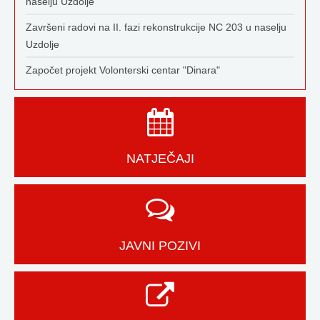
naselju Uzdolje
Završeni radovi na II. fazi rekonstrukcije NC 203 u naselju
Uzdolje
Započet projekt Volonterski centar "Dinara"
NATJEČAJI
JAVNI POZIVI