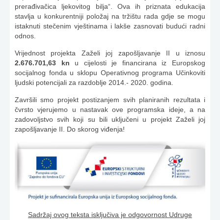
prerađivačica ljekovitog bilja“. Ova ih priznata edukacija
stavlja u konkurentniji položaj na tržištu rada gdje se mogu
istaknuti stečenim vještinama i lakše zasnovati budući radni
odnos.
Vrijednost projekta Zaželi joj zapošljavanje II u iznosu
2.676.701,63 kn
u cijelosti je financirana iz Europskog
socijalnog fonda u sklopu Operativnog programa Učinkoviti
ljudski potencijali za razdoblje 2014.- 2020. godina.
Završili smo projekt postizanjem svih planiranih rezultata i
čvrsto vjerujemo u nastavak ove programska ideje, a na
zadovoljstvo svih koji su bili uključeni u projekt Zaželi joj
zapošljavanje II. Do skorog viđenja!
Sadržaj ovog teksta isključiva je odgovornost Udruge