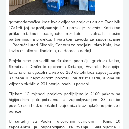
gerontodomaćica kroz hvalevrijedan projekt udruge ZvoniMir
“Zaželi joj zapošljavanje II”
upravo je završio. Koristimo
priliku istaknuti postignute rezultate i zahvaliti našim
partnerima na projektu; Hrvatskom zavodu za zapošljavanje
– Područni ured Šibenik, Centaru za socijalnu skrb Knin, kao
i svim ostalim sudionicima, na dobroj suradnji.
Projekt smo provodili na širokom području gradova Knina,
Skradina i Drniša te općinama Kistanje, Ervenik i Biskupija.
Izravno smo utjecali na više od 250 obitelji kroz zapošljavanje
33 žene u nepovoljnom položaju na tržištu rada, a one su
vrijedno skrbile o 201 starijoj osobi u potrebi.
Tijekom 12 mjeseci projekta podijeljeno je 2160 paketa sa
higijenskim potrepštinama, a zapošljavanjem 33 osobe
povećo se i budžet lokalnih zajednica kroz uplaćene prireze i
poreze.
U suradnji sa Pučkim otvorenim učilištem – Knin, 10
zaposlenica je osposobljeno za zvanje „Sakupljačica i