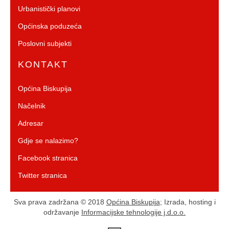
Urbanistički planovi
Općinska poduzeća
Poslovni subjekti
KONTAKT
Općina Biskupija
Načelnik
Adresar
Gdje se nalazimo?
Facebook stranica
Twitter stranica
Sva prava zadržana © 2018
Općina Biskupija
; Izrada, hosting i
održavanje
Informacijske tehnologije j.d.o.o.