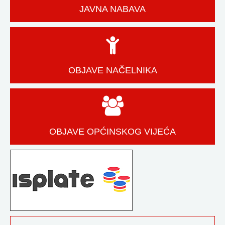
JAVNA NABAVA
OBJAVE NAČELNIKA
OBJAVE OPĆINSKOG VIJEĆA