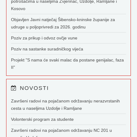
potrošačima u naseljima Zvjerinac, Uzdolje, Ramljane i
Kosovo
Objavljen Javni natječaj Šibensko-kninske županije za
udruge u poljoprivredi za 2026. godinu
Poziv za prikup i odvoz ovčje vune
Poziv na sastanke suradničkog vijeća
Projekt "S nama će svaki malac da postane genijalac, faza
II"
NOVOSTI
Završeni radovi na pojačanom održavanju nerazvrstanih
cesta u naseljima Uzdolje i Ramljane
Volonterski program za studente
Završeni radovi na pojačanom održavanju NC 201 u