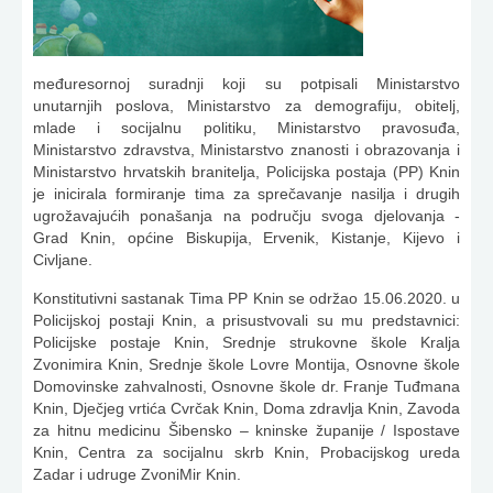
međuresornoj suradnji koji su potpisali Ministarstvo
unutarnjih poslova, Ministarstvo za demografiju, obitelj,
mlade i socijalnu politiku, Ministarstvo pravosuđa,
Ministarstvo zdravstva, Ministarstvo znanosti i obrazovanja i
Ministarstvo hrvatskih branitelja, Policijska postaja (PP) Knin
je inicirala formiranje tima za sprečavanje nasilja i drugih
ugrožavajućih ponašanja na području svoga djelovanja -
Grad Knin, općine Biskupija, Ervenik, Kistanje, Kijevo i
Civljane.
Konstitutivni sastanak Tima PP Knin se održao 15.06.2020. u
Policijskoj postaji Knin, a prisustvovali su mu predstavnici:
Policijske postaje Knin, Srednje strukovne škole Kralja
Zvonimira Knin, Srednje škole Lovre Montija, Osnovne škole
Domovinske zahvalnosti, Osnovne škole dr. Franje Tuđmana
Knin, Dječjeg vrtića Cvrčak Knin, Doma zdravlja Knin, Zavoda
za hitnu medicinu Šibensko – kninske županije / Ispostave
Knin, Centra za socijalnu skrb Knin, Probacijskog ureda
Zadar i udruge ZvoniMir Knin.