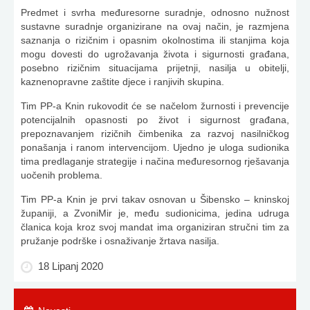
Predmet i svrha međuresorne suradnje, odnosno nužnost
sustavne suradnje organizirane na ovaj način, je razmjena
saznanja o rizičnim i opasnim okolnostima ili stanjima koja
mogu dovesti do ugrožavanja života i sigurnosti građana,
posebno rizičnim situacijama prijetnji, nasilja u obitelji,
kaznenopravne zaštite djece i ranjivih skupina.
Tim PP-a Knin rukovodit će se načelom žurnosti i prevencije
potencijalnih opasnosti po život i sigurnost građana,
prepoznavanjem rizičnih čimbenika za razvoj nasilničkog
ponašanja i ranom intervencijom. Ujedno je uloga sudionika
tima predlaganje strategije i načina međuresornog rješavanja
uočenih problema.
Tim PP-a Knin je prvi takav osnovan u Šibensko – kninskoj
županiji, a ZvoniMir je, među sudionicima, jedina udruga
članica koja kroz svoj mandat ima organiziran stručni tim za
pružanje podrške i osnaživanje žrtava nasilja.
18 Lipanj 2020