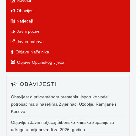
Novosti
Obavijesti
Natječaji
Javni pozivi
Javna nabava
Objave Načelnika
Objave Općinskog vijeća
OBAVIJESTI
Obavijest o privremenom prestanku isporuke vode
potrošačima u naseljima Zvjerinac, Uzdolje, Ramljane i
Kosovo
Objavljen Javni natječaj Šibensko-kninske županije za
udruge u poljoprivredi za 2026. godinu